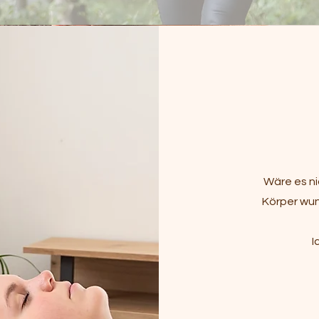
Wäre es ni
Körper wun
I