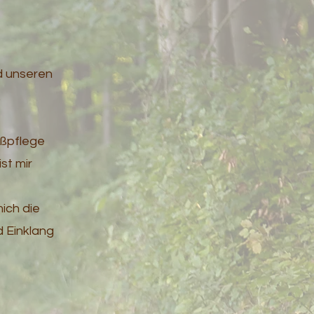
d unseren
.
ußpflege
st mir
ich die
 Einklang