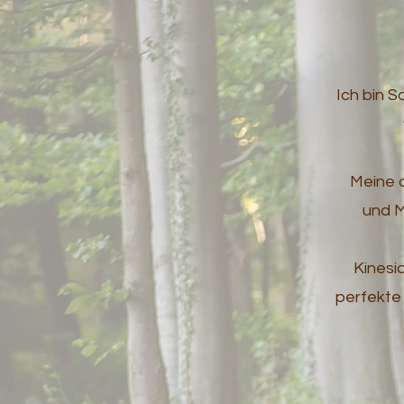
Ich bin 
Meine o
und M
Kinesi
perfekte