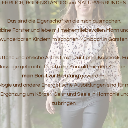
EHRLICH, BODENSTÄNDIG und NATURVERBUNDEN
Das sind die Eigenschaften die mich ausmachen.
Sabine Forster und lebe mit meinem liebevollen Mann un
wunderbaren Kindern im schönen Mühlbach in Garsten
ffene und ehrliche Art hat mich zur Lehre Kosmetik, F
assage gebracht. Durch den Kontakt mit den Kunden i
mein Beruf zur Berufung
geworden.
ologie und andere Energetische Ausbildungen sind für m
 Ergänzung um Körper, Geist und Seele in Harmonie und
zu bringen.